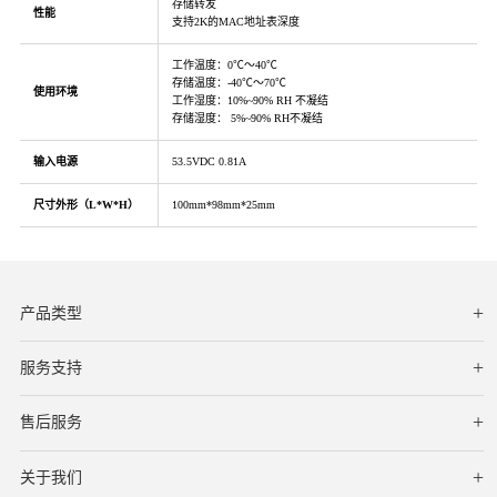
存储转发
性能
支持2K的MAC地址表深度
工作温度：0℃～40℃
存储温度：-40℃～70℃
使用环境
工作湿度：10%~90% RH 不凝结
存储湿度： 5%~90% RH不凝结
输入电源
53.5VDC 0.81A
尺寸外形（L*W*H）
100mm*98mm*25mm
产品类型
服务支持
下载中心
文档与指南
视频教程
售后服务
服务网点
保修条款
关于我们