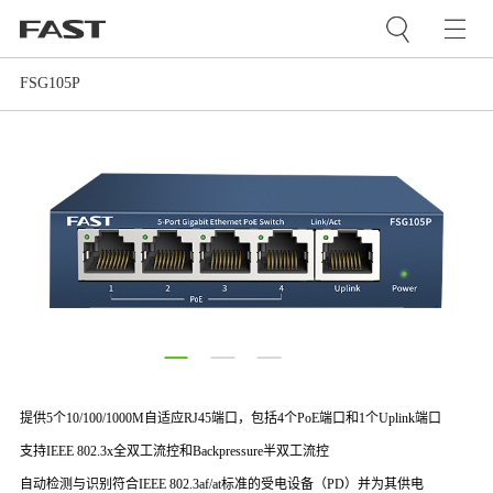
FSG105P
提供
5
个
10/100/1000M
自适应
RJ45
端口，包括
4
个
PoE
端口和
1
个
Uplink
端口
支持
IEEE 802.3x
全双工流控和
Backpressure
半双工流控
自动检测与识别符合IEEE 802.3af/at标准的受电设备（PD）并为其供电