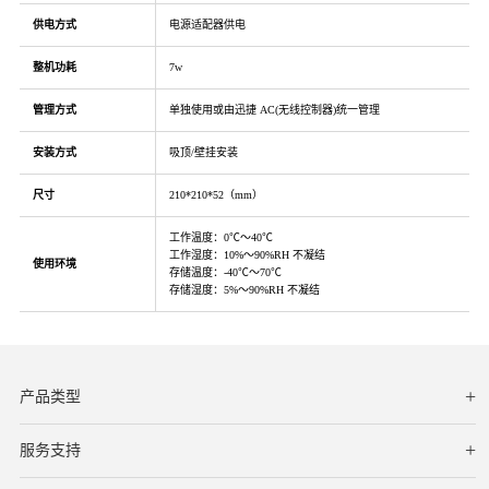
供电方式
电源适配器供电
整机功耗
7w
管理方式
单独使用或由迅捷 AC(无线控制器)统一管理
安装方式
吸顶/壁挂安装
尺寸
210*210*52（mm）
工作温度：0℃～40℃
工作湿度：10%～90%RH 不凝结
使用环境
存储温度：-40℃～70℃
存储湿度：5%～90%RH 不凝结
产品类型
服务支持