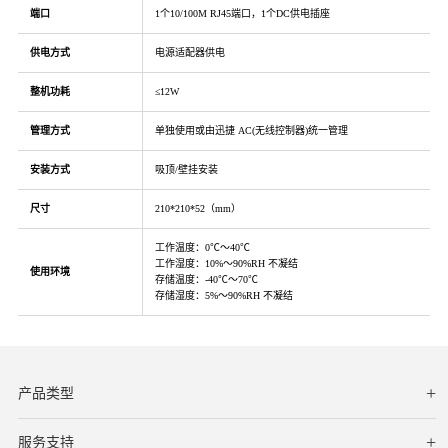
端口
1个10/100M RJ45端口，1个DC供电插座
供电方式
电源适配器供电
整机功耗
≤12W
管理方式
单独使用或由迅捷 AC(无线控制器)统一管理
安装方式
吸顶/壁挂安装
尺寸
210*210*52（mm）
工作温度：0℃～40℃
工作湿度：10%～90%RH 不凝结
使用环境
存储温度：-40℃～70℃
存储湿度：5%～90%RH 不凝结
产品类型
服务支持