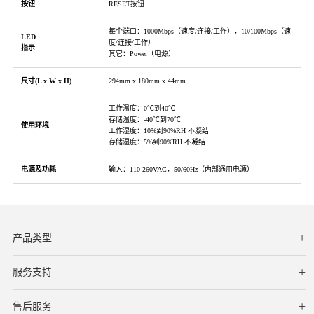
按钮
RESET按钮
每个端口：1000Mbps（速度/连接/工作），10/100Mbps（速
LED
度/连接/工作）
指示
其它：Power（电源）
尺寸(L x W x H)
294mm x 180mm x 44mm
工作温度：0℃到40℃
存储温度：-40℃到70℃
使用环境
工作湿度：10%到90%RH 不凝结
存储湿度：5%到90%RH 不凝结
电源及功耗
输入：110-260VAC，50/60Hz（内部通用电源）
产品类型
服务支持
下载中心
文档与指南
视频教程
售后服务