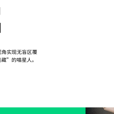
视角实现无盲区覆
迷藏”的喵星人。